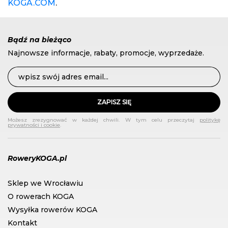
KOGA.COM
.
Bądź na bieżąco
Najnowsze informacje, rabaty, promocje, wyprzedaże.
ZAPISZ SIĘ
Możesz zrezygnować w każdej chwili. W tym celu przeczytaj
politykę
prywatności i cookie
.
RoweryKOGA.pl
Sklep we Wrocławiu
O rowerach KOGA
Wysyłka rowerów KOGA
Kontakt