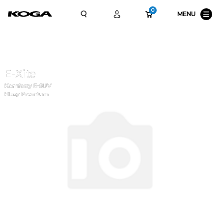
0
MENU
E-Xite
Komforty E-SUV
Klasy Premium