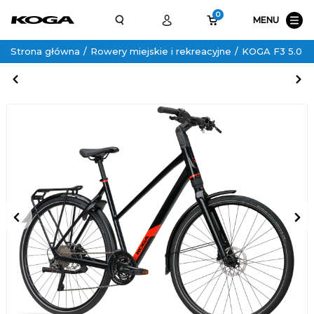
0
MENU
Strona główna
Rowery miejskie i rekreacyjne
KOGA F3 5.0