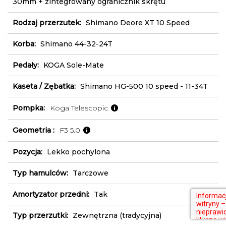
30mm + zintegrowany ogranicznik skrętu
Rodzaj przerzutek:
Shimano Deore XT 10 Speed
Korba:
Shimano 44-32-24T
Pedały:
KOGA Sole-Mate
Kaseta / Zębatka:
Shimano HG-500 10 speed - 11-34T
Pompka:
Koga Telescopic
Geometria :
F3 5.0
Pozycja:
Lekko pochylona
Typ hamulców:
Tarczowe
Amortyzator przedni:
Tak
Typ przerzutki:
Zewnętrzna (tradycyjna)