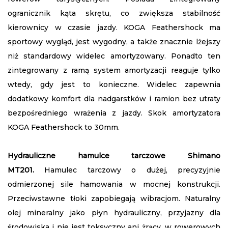
ogranicznik kąta skrętu, co zwiększa stabilność
kierownicy w czasie jazdy. KOGA Feathershock ma
sportowy wygląd, jest wygodny, a także znacznie lżejszy
niż standardowy widelec amortyzowany. Ponadto ten
zintegrowany z ramą system amortyzacji reaguje tylko
wtedy, gdy jest to konieczne. Widelec zapewnia
dodatkowy komfort dla nadgarstków i ramion bez utraty
bezpośredniego wrażenia z jazdy. Skok amortyzatora
KOGA Feathershock to 30mm.
Hydrauliczne hamulce tarczowe Shimano
MT201.
Hamulec tarczowy o dużej, precyzyjnie
odmierzonej sile hamowania w mocnej konstrukcji.
Przeciwstawne tłoki zapobiegają wibracjom. Naturalny
olej mineralny jako płyn hydrauliczny, przyjazny dla
środowiska i nie jest toksyczny ani żrący, w rowerowych